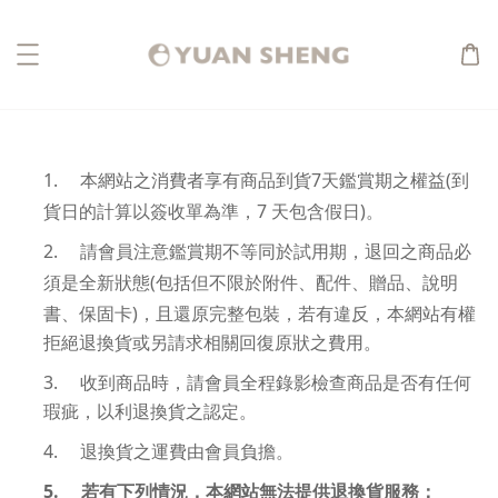
1.
7
(
本網站之消費者享有商品到貨
天鑑賞期之權益
到
7
)
貨日的計算以簽收單為準，
天包含假日
。
2.
請會員注意鑑賞期不等同於試用期，退回之商品必
(
須是全新狀態
包括但不限於附件、配件、贈品、說明
)
書、保固卡
，且還原完整包裝，若有違反，本網站有權
拒絕退換貨或另請求相關回復原狀之費用。
3.
收到商品時，請會員全程錄影檢查商品是否有任何
瑕疵，以利退換貨之認定。
4.
退換貨之運費由會員負擔。
5.
若有下列情況，本網站無法提供退換貨服務：